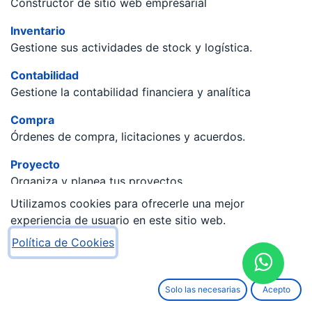
Constructor de sitio web empresarial
Inventario
Gestione sus actividades de stock y logística.
Contabilidad
Gestione la contabilidad financiera y analítica
Compra
Órdenes de compra, licitaciones y acuerdos.
Proyecto
Organiza y planea tus proyectos
Utilizamos cookies para ofrecerle una mejor
Comercio electrónico
experiencia de usuario en este sitio web.
Venda sus productos online
Política de Cookies
Fabricación
Fabricar Órdenes & Listas de Materiales
Solo las necesarias
Acepto
Marketing por email