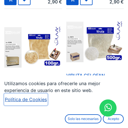
2,90
€
2,90
€
VIRUTA CELOFAN
TRANSPARENTE BOLSA
Utilizamos cookies para ofrecerle una mejor
VIRUTA CHOPO 100G
500G
experiencia de usuario en este sitio web.
1,67
€
9,41
€
Política de Cookies
Solo las necesarias
Acepto