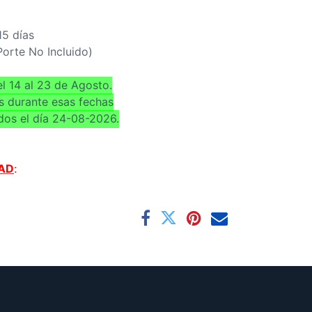
15 días
(Porte No Incluido)
l 14 al 23 de Agosto.
s durante esas fechas
dos el día 24-08-2026.
AD
: